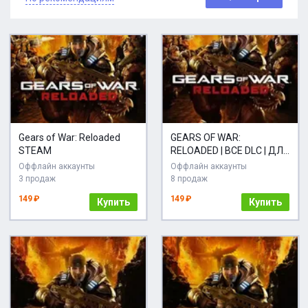
Gears of War: Reloaded
GEARS OF WAR:
STEAM
RELOADED | ВСЕ DLC | ДЛЯ
ЛЮБОГО РЕГИОНА
Оффлайн аккаунты
Оффлайн аккаунты
3 продаж
8 продаж
149 ₽
149 ₽
Купить
Купить