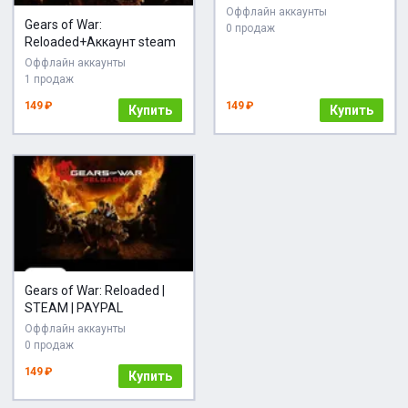
ИГРОЙ
Оффлайн аккаунты
Gears of War:
0 продаж
Reloaded+Аккаунт steam
Оффлайн аккаунты
1 продаж
149 ₽
149 ₽
Купить
Купить
Gears of War: Reloaded |
STEAM | PAYPAL
Оффлайн аккаунты
0 продаж
149 ₽
Купить