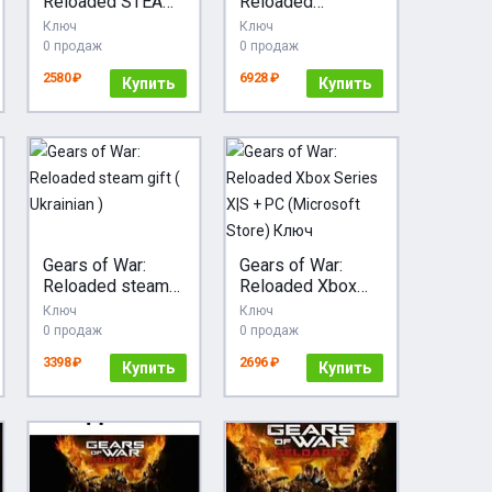
Reloaded STEAM
Reloaded
РФ и все
(Windows/Xbox
Ключ
Ключ
регионы гифт
Series X|S) XBOX
0 продаж
0 продаж
автодоставка
LIVE Key GLOBAL
2580 ₽
6928 ₽
Купить
Купить
Gears of War:
Gears of War:
Reloaded steam
Reloaded Xbox
gift ( Ukrainian )
Series X|S + PC
Ключ
Ключ
(Microsoft Store)
0 продаж
0 продаж
Ключ
3398 ₽
2696 ₽
Купить
Купить