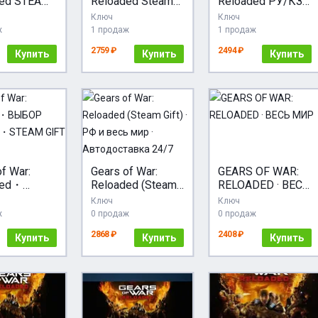
ded STEAM
Reloaded Steam
Reloaded РУ/КЗ/
RU/UA/KZ/
РУ КЗ УКР ТР РБ
УК/РБ/ТР/АР/
Ключ
Ключ
СНГ авто
КНР/ИНДИЯ
ж
1 продаж
1 продаж
2759 ₽
2494 ₽
Купить
Купить
Купить
f War:
Gears of War:
GEARS OF WAR:
ded・
Reloaded (Steam
RELOADED · ВЕСЬ
Р
Gift) · РФ и весь
МИР
Ключ
Ключ
ОНА・
мир ·
ж
0 продаж
0 продаж
 GIFT
Автодоставка
2868 ₽
2408 ₽
・
Купить
24/7
Купить
Купить