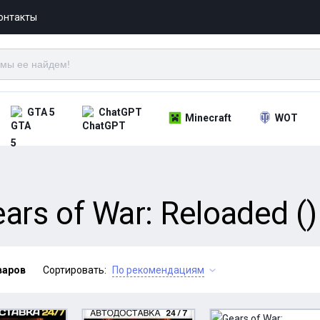
онтакты
GTA 5
ChatGPT
Minecraft
WOT
rs of War: Reloaded ()
варов
Сортировать:
По рекомендациям