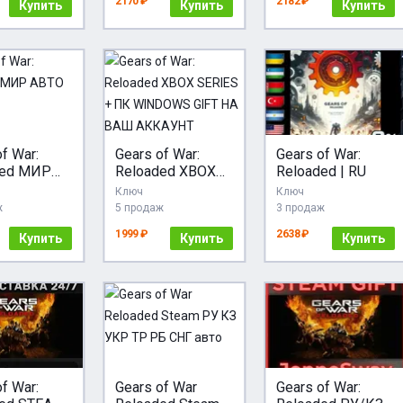
2170 ₽
2182 ₽
Купить
ПОДАРОК
Купить
Купить
f War:
Gears of War:
Gears of War:
ded МИР
Reloaded XBOX
Reloaded | RU
SERIES + ПК
Ключ
Ключ
WINDOWS GIFT
ж
5 продаж
3 продаж
НА ВАШ
1999 ₽
2638 ₽
Купить
АККАУНТ
Купить
Купить
f War:
Gears of War
Gears of War: