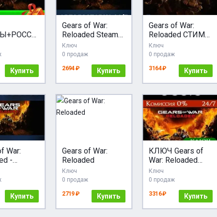
Gears of War:
Gears of War:
НЫ+РОССИ
Reloaded Steam
Reloaded СТИМ
 of War:
АВТОДОСТАВКА
Steam Gift
Ключ
Ключ
ded STEAM
RU/BY/KZ/UA
ж
0 продаж
0 продаж
2694 ₽
3164 ₽
Купить
Купить
Купить
f War:
Gears of War:
КЛЮЧ Gears of
ed -
Reloaded
War: Reloaded
 GIFT
XBOX, Handheld,
Ключ
Ключ
ИЯ
PC(не steam) Код
ж
0 продаж
0 продаж
2719 ₽
3316 ₽
Купить
Купить
Купить