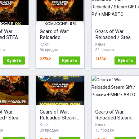
f War:
Gears of War:
Gears of War:
ded STEAM
Reloaded
Reloaded / Steam
STEAM•RU
GIFT / РУ + МИР
Ключ
Ключ
ДОСТАВКА
АВТОДОСТАВКА
АВТО
даж
86 продаж
83 продаж
2270 ₽
2183 ₽
Купить
Купить
Купить
f War:
Gears of War:
Gears of War:
ed · Steam
Reloaded Steam
Reloaded Steam
Gift СТИМ ГИФТ
Gift / Россия +
Ключ
Ключ
/CIS/TR/A
ПК
МИР / АВТО
аж
29 продаж
18 продаж
АВТОДОСТАВКА