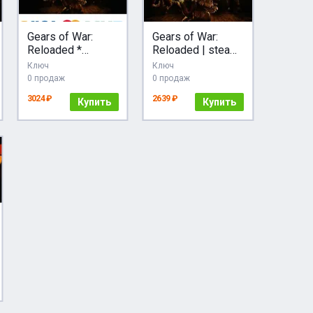
Gears of War:
Gears of War:
Reloaded *
Reloaded | steam
STEAM РФ/КЗ/
RU/UA/KZ/CНГ
Ключ
Ключ
СНГ/УКР
0 продаж
0 продаж
3024 ₽
2639 ₽
Купить
Купить