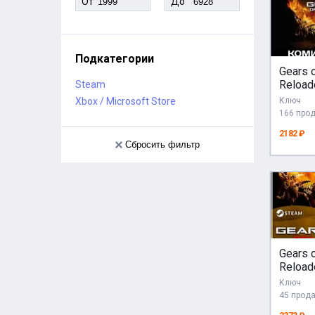
От
До
Подкатегории
Gears o
Reloa
Steam
GIFT
Xbox / Microsoft Store
Ключ
АВТО
166 про
2182 ₽
Сбросить фильтр
Gears o
Reload
Gift
Ключ
RU/KZ
45 прод
R/UA