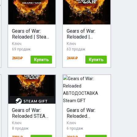
Gears of War:
Gears of War:
Reloaded | Steam
Reloaded |
RU+UA+KZ+CIS+A
АВТОДОСТАВКА
Ключ
Ключ
R+TR+CN
[RU Steam Gift]
69 продаж
63 продаж
2640 ₽
2444 ₽
Купить
Купить
Gears of War:
Gears of War:
Reloaded STEAM
Reloaded
GIFT AUTO
АВТОДОСТАВКА
Ключ
Ключ
RU+МИР
Steam GIFT
8 продаж
6 продаж