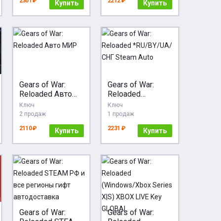
2301 ₽
2212 ₽
Купить
Купить
Gears of War:
Gears of War:
Reloaded Авто
Reloaded
МИР
*RU/BY/UA/СНГ
Ключ
Ключ
Steam Auto
2 продаж
1 продаж
2110 ₽
2231 ₽
Купить
Купить
Gears of War:
Gears of War: