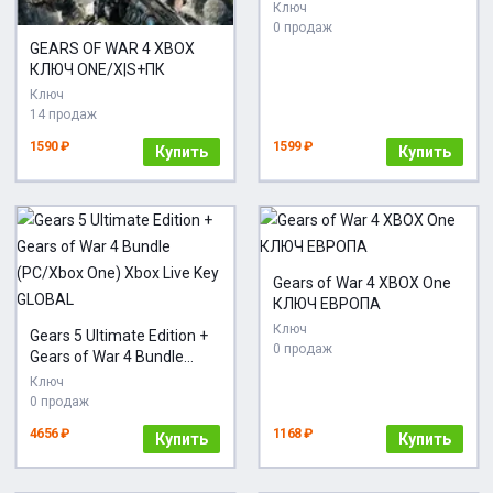
GLOBAL
Ключ
0 продаж
GEARS OF WAR 4 XBOX
КЛЮЧ ONE/X|S+ПК
Ключ
14 продаж
1590 ₽
1599 ₽
Купить
Купить
Gears of War 4 XBOX One
КЛЮЧ ЕВРОПА
Ключ
Gears 5 Ultimate Edition +
0 продаж
Gears of War 4 Bundle
(PC/Xbox One) Xbox Live
Ключ
Key GLOBAL
0 продаж
4656 ₽
1168 ₽
Купить
Купить