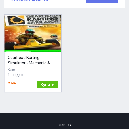
Gearhead Karting
Simulator - Mechanic &
Racing Steam
Ключ
1 продаж
209 ₽
Купить
Главная