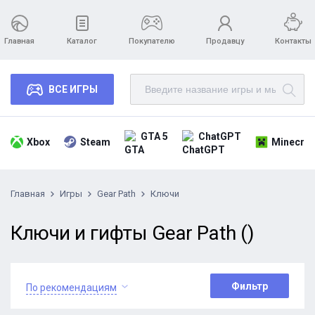
Главная
Каталог
Покупателю
Продавцу
Контакты
ВСЕ ИГРЫ
GTA 5
ChatGPT
Xbox
Steam
Minecraf
Главная
Игры
Gear Path
Ключи
Ключи и гифты Gear Path ()
Фильтр
По рекомендациям