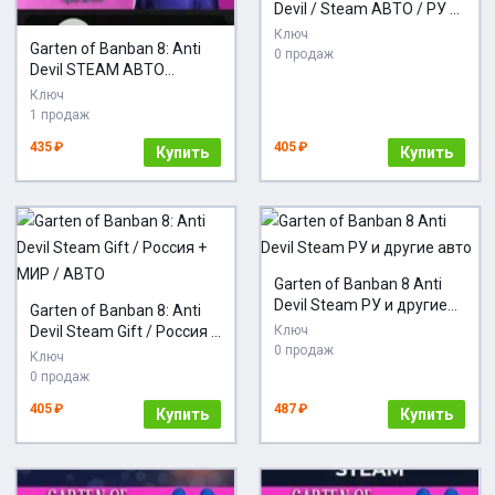
Devil / Steam АВТО / РУ +
МИР
Ключ
Garten of Banban 8: Anti
0 продаж
Devil STEAM АВТО
RU/UA/KZ/СНГ
Ключ
1 продаж
435 ₽
405 ₽
Купить
Купить
Garten of Banban 8 Anti
Devil Steam РУ и другие
Garten of Banban 8: Anti
авто
Devil Steam Gift / Россия +
Ключ
0 продаж
МИР / АВТО
Ключ
0 продаж
405 ₽
487 ₽
Купить
Купить