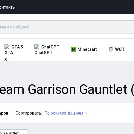
онтакты
GTA 5
ChatGPT
Minecraft
WOT
am Garrison Gauntlet (
аров
Сортировать:
По рекомендациям