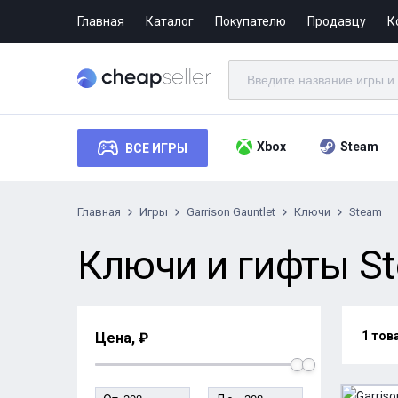
Главная
Каталог
Покупателю
Продавцу
К
Xbox
Steam
ВСЕ ИГРЫ
Главная
Игры
Garrison Gauntlet
Ключи
Steam
Ключи и гифты Ste
1 тов
Цена, ₽