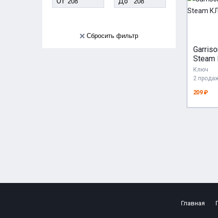
От
До
Сбросить фильтр
Garriso
Steam
GLOBA
Ключ
2 прода
209 ₽
Главная