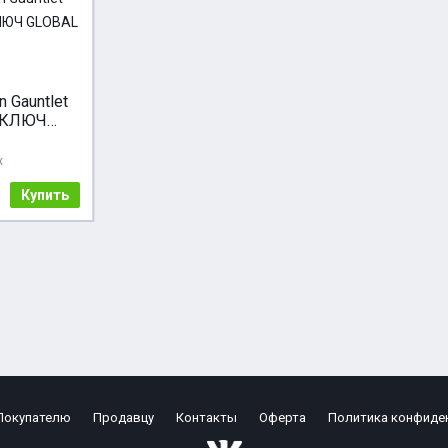
n Gauntlet
 КЛЮЧ
L
ж
Купить
Покупателю
Продавцу
Контакты
Оферта
Политика конфиде