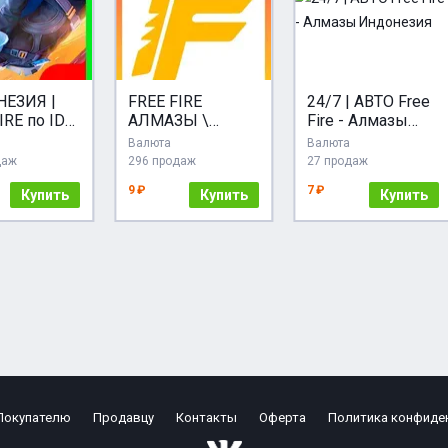
ЕЗИЯ |
FREE FIRE
24/7 | АВТО Free
IRE по ID
АЛМАЗЫ \
Fire - Алмазы
Ы |
ПРОПУСКИ
Индонезия
Валюта
Валюта
ИСКА
\ИНДОНЕЗИЯ
даж
296 продаж
27 продаж
24/7
ПОПОЛНЕНИЕ
9 ₽
7 ₽
Купить
ПО ID
Купить
Купить
Покупателю
Продавцу
Контакты
Оферта
Политика конфиде