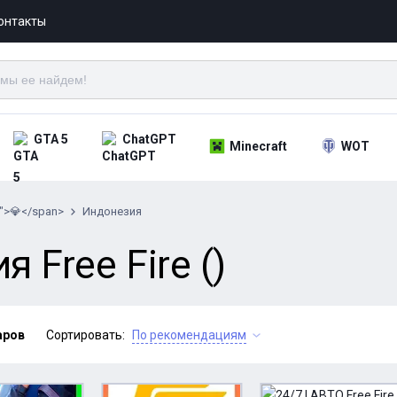
онтакты
GTA 5
ChatGPT
Minecraft
WOT
">💎</span>
Индонезия
 Free Fire ()
аров
Сортировать:
По рекомендациям