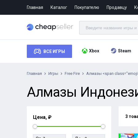
Главная
Каталог
Покупателю
Продавцу
К
Xbox
Steam
ВСЕ ИГРЫ
Главная
Игры
Free Fire
Алмазы <span class="emoji
Алмазы Индонезия
3 тов
Цена, ₽