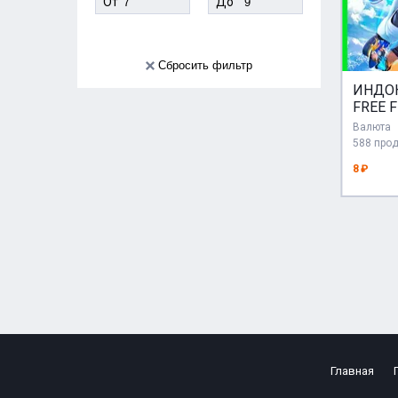
От
До
Сбросить фильтр
ИНДОН
FREE F
АЛМАЗ
Валюта
ПОДП
588 про
АВТО 
8 ₽
Главная