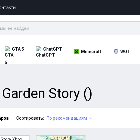
онтакты
GTA 5
ChatGPT
Minecraft
WOT
Garden Story ()
аров
Сортировать:
По рекомендациям