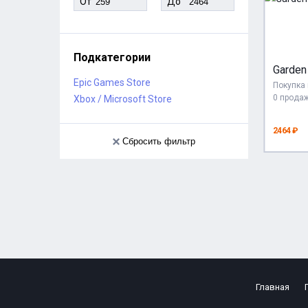
От
До
Подкатегории
Garden
Epic Games Store
Покупка 
0 прода
Xbox / Microsoft Store
2464 ₽
Сбросить фильтр
Главная