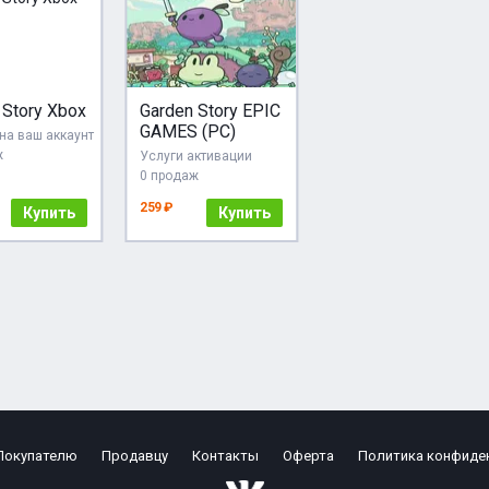
 Story Xbox
Garden Story EPIC
GAMES (PC)
на ваш аккаунт
ж
Услуги активации
0 продаж
259 ₽
Купить
Купить
Покупателю
Продавцу
Контакты
Оферта
Политика конфиде