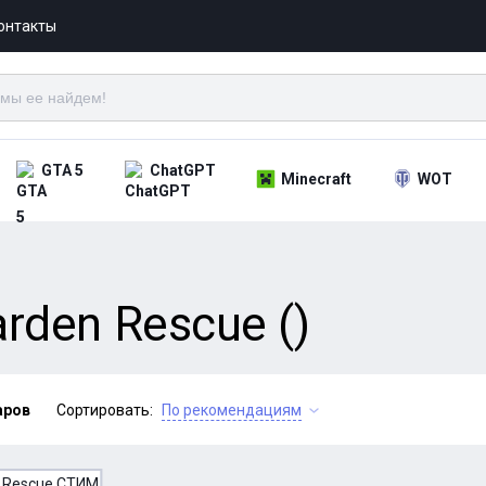
онтакты
GTA 5
ChatGPT
Minecraft
WOT
rden Rescue ()
аров
Сортировать:
По рекомендациям