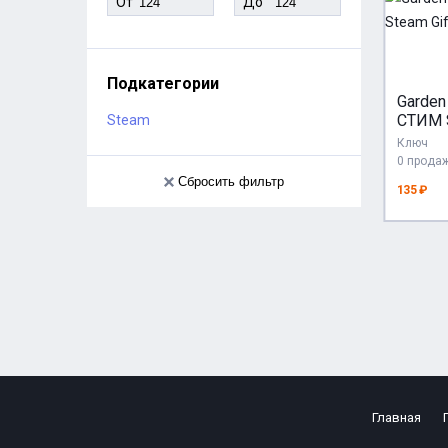
От
До
Подкатегории
Garden
СТИМ S
Steam
Ключ
0 прода
Сбросить фильтр
135 ₽
Главная