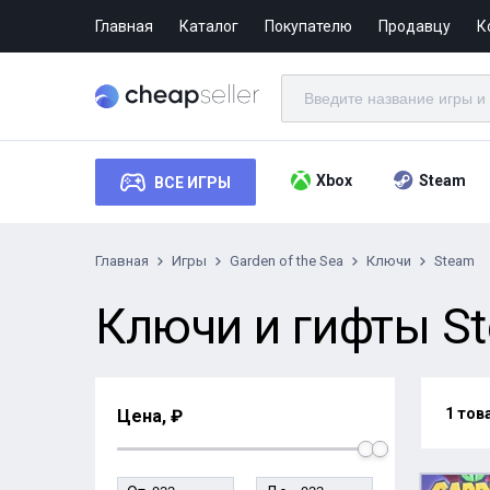
Главная
Каталог
Покупателю
Продавцу
К
Xbox
Steam
ВСЕ ИГРЫ
Главная
Игры
Garden of the Sea
Ключи
Steam
Ключи и гифты Ste
1 тов
Цена, ₽