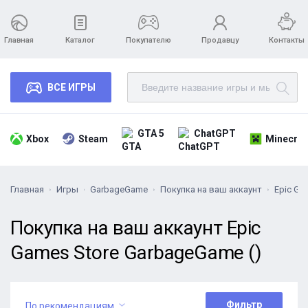
Главная
Каталог
Покупателю
Продавцу
Контакты
ВСЕ ИГРЫ
GTA 5
ChatGPT
Xbox
Steam
Minecraf
Главная
Игры
GarbageGame
Покупка на ваш аккаунт
Epic Ga
Покупка на ваш аккаунт Epic
Games Store GarbageGame ()
Фильтр
По рекомендациям