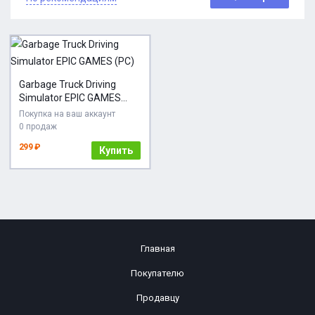
Garbage Truck Driving
Simulator EPIC GAMES
(PC)
Покупка на ваш аккаунт
0 продаж
299 ₽
Купить
Главная
Покупателю
Продавцу