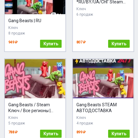
*RU/BY/UA/СНГ Steam
Auto
Ключ
6 продаж
Gang Beasts | RU
Ключ
8 продаж
949 ₽
807 ₽
Купить
Купить
Gang Beasts / Steam
Gang Beasts STEAM
Ключ / Все регионы |
АВТОДОСТАВКА
АВТОВЫДАЧА 24/7
Ключ
Ключ
5 продаж
4 продаж
788 ₽
899 ₽
Купить
Купить