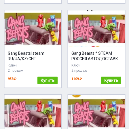
Gang Beasts| steam
Gang Beasts * STEAM
RU/UA/KZ/CНГ
РОССИЯ АВТОДОСТАВКА
КАРТЫ
Ключ
Ключ
2 продаж
2 продаж
958 ₽
1109 ₽
Купить
Купить