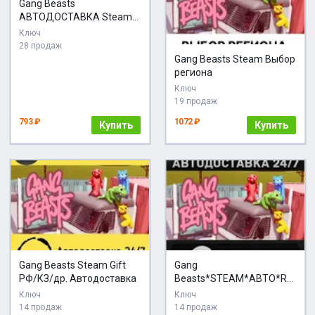
Gang Beasts
АВТОДОСТАВКА Steam
GIFT
Ключ
28 продаж
Gang Beasts Steam Выбор
региона
Ключ
19 продаж
793 ₽
1072 ₽
Купить
Купить
Gang Beasts Steam Gift
Gang
РФ/КЗ/др. Автодоставка
Beasts*STEAM*АВТО*RU
/UA/KZ/СНГ
Ключ
Ключ
14 продаж
14 продаж