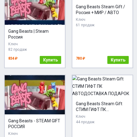
Gang Beasts Steam Gift /
Россия + МИР / АВТО
Ключ
61 продаж
Gang Beasts | Steam
Россия
Ключ
82 продаж
834 ₽
780 ₽
Купить
Купить
Gang Beasts Steam Gift
СТИМ ГИФТ ПК
АВТОДОСТАВКА
Ключ
Gang Beasts - STEAM GIFT
ПОДАРОК
44 продаж
РОССИЯ
Ключ