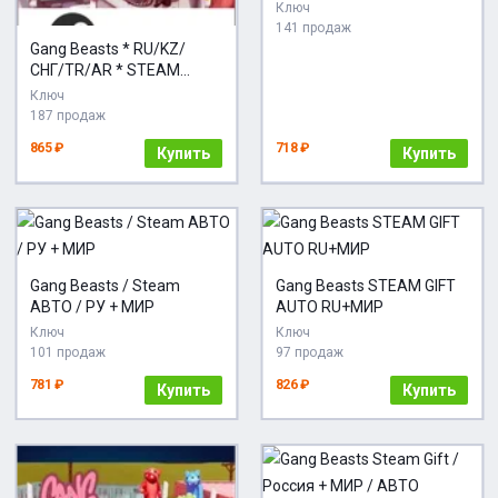
ПОДАРОК
Ключ
141 продаж
Gang Beasts * RU/KZ/
СНГ/TR/AR * STEAM
АВТОДОСТАВКА
Ключ
187 продаж
865 ₽
718 ₽
Купить
Купить
Gang Beasts / Steam
Gang Beasts STEAM GIFT
АВТО / РУ + МИР
AUTO RU+МИР
Ключ
Ключ
101 продаж
97 продаж
781 ₽
826 ₽
Купить
Купить