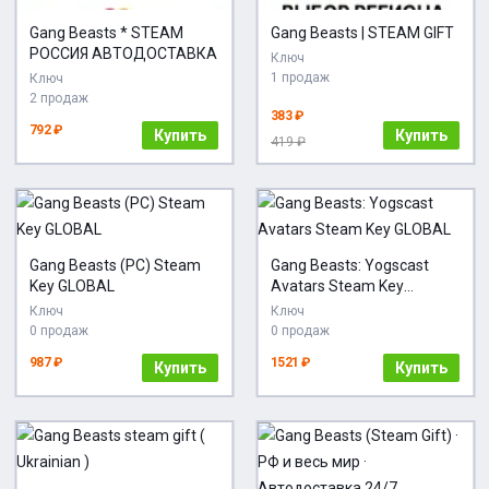
Gang Beasts * STEAM
Gang Beasts | STEAM GIFT
РОССИЯ АВТОДОСТАВКА
Ключ
1 продаж
Ключ
2 продаж
383 ₽
792 ₽
Купить
Купить
419 ₽
Gang Beasts (PC) Steam
Gang Beasts: Yogscast
Key GLOBAL
Avatars Steam Key
GLOBAL
Ключ
Ключ
0 продаж
0 продаж
987 ₽
1521 ₽
Купить
Купить