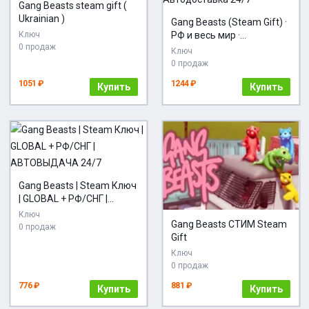
Gang Beasts steam gift (
Ukrainian )
Gang Beasts (Steam Gift) ·
Ключ
РФ и весь мир ·
0 продаж
Автодоставка 24/7
Ключ
0 продаж
1051 ₽
1244 ₽
Купить
Купить
Gang Beasts | Steam Ключ
| GLOBAL + РФ/СНГ |
АВТОВЫДАЧА 24/7
Ключ
Gang Beasts СТИМ Steam
0 продаж
Gift
Ключ
0 продаж
776 ₽
881 ₽
Купить
Купить