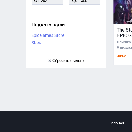
От
До
Подкатегории
The St
EPIC G
Epic Games Store
Xbox
Покупка 
0 прода
309 ₽
Сбросить фильтр
Главная