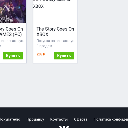
ory Goes On
The Story Goes On
AMES (PC)
XBOX
на ваш аккаунт
Покупка на ваш аккаунт
ж
0 продаж
203 ₽
Купить
Купить
Покупателю
Продавцу
Контакты
Оферта
Политика конфиде