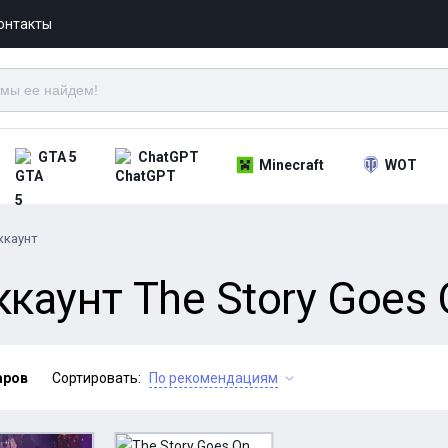
онтакты
GTA 5
ChatGPT
Minecraft
WOT
ккаунт
каунт The Story Goes O
аров
Сортировать:
По рекомендациям