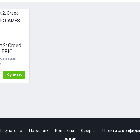
t 2: Creed
| EPIC
S
активации
ж
Купить
Покупателю
Продавцу
Контакты
Оферта
Политика конфиде