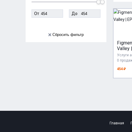
От
До
Сбросить фильтр
Figmen
Valley 
GAME
Услуги 
0 прода
454 ₽
Главная