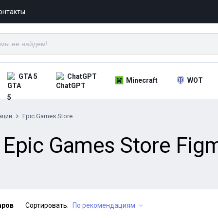
онтакты
GTA 5
ChatGPT
Minecraft
WOT
ации
Epic Games Store
Epic Games Store Figm
аров
Сортировать:
По рекомендациям