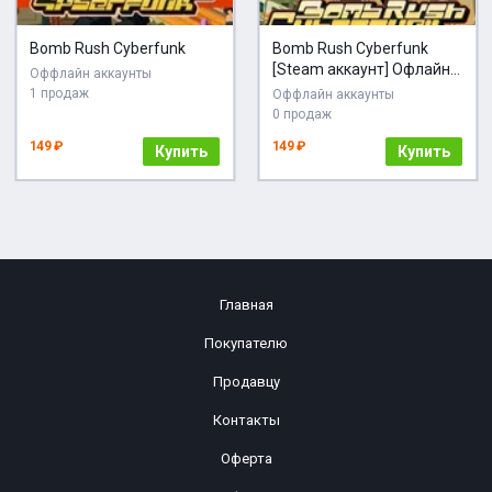
Bomb Rush Cyberfunk
Bomb Rush Cyberfunk
[Steam аккаунт] Офлайн,
Оффлайн аккаунты
Без Guard
1 продаж
Оффлайн аккаунты
0 продаж
149 ₽
149 ₽
Купить
Купить
Главная
Покупателю
Продавцу
Контакты
Оферта