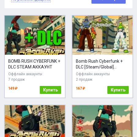
BOMB RUSH CYBERFUNK +
Bomb Rush Cyberfunk +
DLC STEAM АККАУНТ
DLC [Steam/Global]
[CashBack]
Оффлайн аккаунты
Оффлайн аккаунты
7 продаж
2 продаж
149 ₽
167 ₽
Купить
Купить