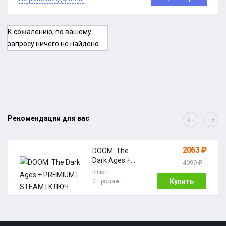
К сожалению, по вашему
запросу ничего не найдено
Рекомендации для вас
2063 ₽
DOOM: The
Dark Ages +
4099 ₽
PREMIUM |
Ключ
STEAM | КЛЮЧ
Купить
0 продаж
АКТИВАЦИИ |
АВТО | РОССИЯ
+ МИР