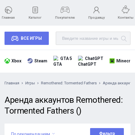
Главная
Каталог
Покупателю
Продавцу
Контакты
ВСЕ ИГРЫ
GTA 5
ChatGPT
Xbox
Steam
Minecraf
Главная
Игры
Remothered: Tormented Fathers
Аренда аккаунто
Аренда аккаунтов Remothered:
Tormented Fathers ()
Фильтр
По рекомендациям