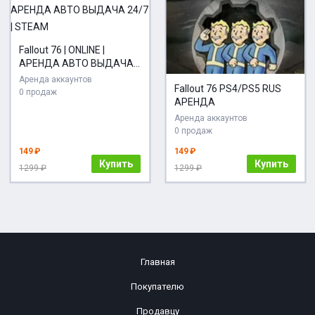
Fallout 76 | ONLINE |
АРЕНДА АВТО ВЫДАЧА
24/7 | STEAM
Аренда аккаунтов
Fallout 76 PS4/PS5 RUS
0 продаж
АРЕНДА
Аренда аккаунтов
0 продаж
149 ₽
149 ₽
Купить
Купить
1299 ₽
1299 ₽
Главная
Покупателю
Продавцу