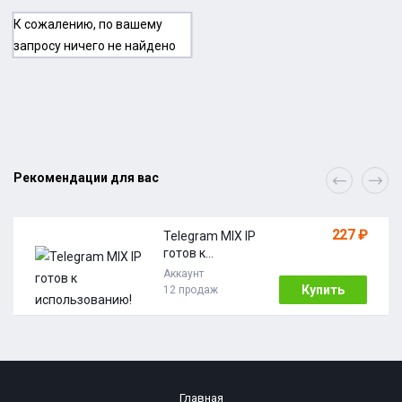
К сожалению, по вашему
запросу ничего не найдено
Рекомендации для вас
227 ₽
Telegram MIX IP
готов к
использовани
Аккаунт
ю!
Купить
12 продаж
Главная