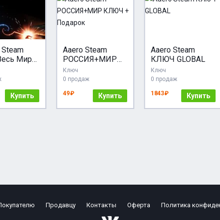
 Steam
Aaero Steam
Aaero Steam
Весь Мир
РОССИЯ+МИР
КЛЮЧ GLOBAL
 + RU/CIS
КЛЮЧ + Подарок
Ключ
Ключ
ссия СНГ
ж
0 продаж
0 продаж
aero 2
49 ₽
1843 ₽
Купить
Купить
Купить
Покупателю
Продавцу
Контакты
Оферта
Политика конфиде