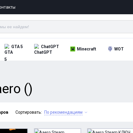
онтакты
GTA 5
ChatGPT
Minecraft
WOT
ero ()
аров
Сортировать:
По рекомендациям