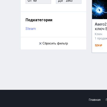
От
До
Подкатегории
Aaero2
ключ 
Steam
Global
Ключ
РФ Ро
1 прода
стим A
Сбросить фильтр
524 ₽
Главная