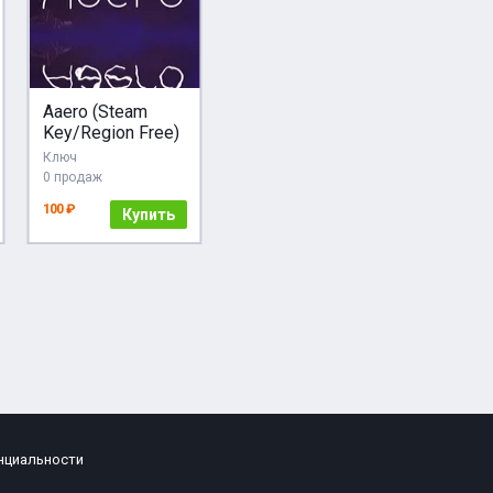
Aaero (Steam
Key/Region Free)
Ключ
0 продаж
100 ₽
Купить
нциальности