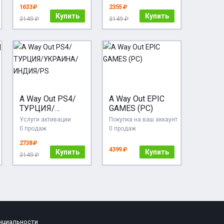
1633 ₽
2355 ₽
Купить
Купить
3149 ₽
3149 ₽
A Way Out PS4/
A Way Out EPIC
ТУРЦИЯ/
GAMES (PC)
УКРАИНА/
Услуги активации
Покупка на ваш аккаунт
ИНДИЯ/PS
0 продаж
0 продаж
2738 ₽
4399 ₽
Купить
Купить
3149 ₽
нциальности