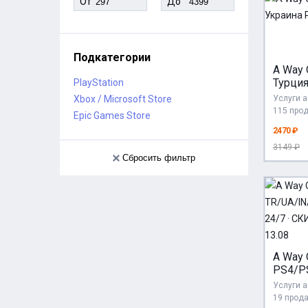
От
До
Подкатегории
A Way 
Турци
PlayStation
PS4 P
Xbox / Microsoft Store
Услуги 
115 про
Epic Games Store
2470 ₽
3149 ₽
Сбросить фильтр
A Way O
PS4/PS
TR/UA/
Услуги 
АВТО 2
19 прод