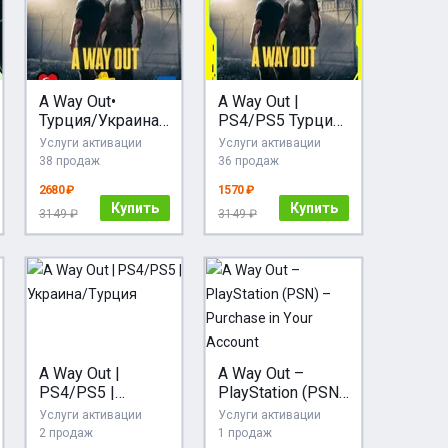
A Way Out•
A Way Out |
Турция/Украина
PS4/PS5 Турция
PS
Украина
Услуги активации
Услуги активации
38 продаж
36 продаж
2680 ₽
1570 ₽
Купить
Купить
3149 ₽
3149 ₽
A Way Out |
A Way Out –
PS4/PS5 |
PlayStation (PSN)
Украина/Турция
– Purchase in Your
Услуги активации
Услуги активации
Account
2 продаж
1 продаж