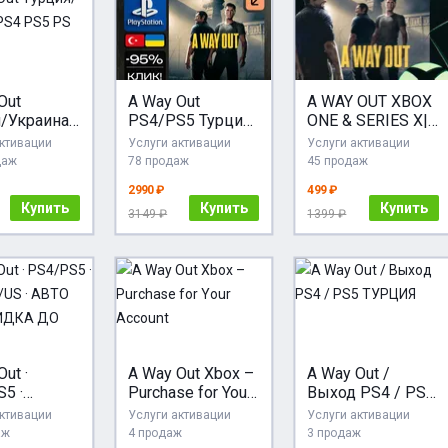
Out
A Way Out
A WAY OUT XBOX
я/Украина
PS4/PS5 Турция/
ONE & SERIES X|S
S5 PS
Украина
КЛЮЧ НА
активации
Услуги активации
Услуги активации
ЛЮБОЙ АКАУНТ
даж
78 продаж
45 продаж
2990 ₽
499 ₽
Купить
Купить
Купить
3149 ₽
1399 ₽
ut ·
A Way Out Xbox –
A Way Out /
5 ·
Purchase for Your
Выход PS4 / PS5
IN/US ·
Account
ТУРЦИЯ
активации
Услуги активации
Услуги активации
4/7 ·
аж
4 продаж
3 продаж