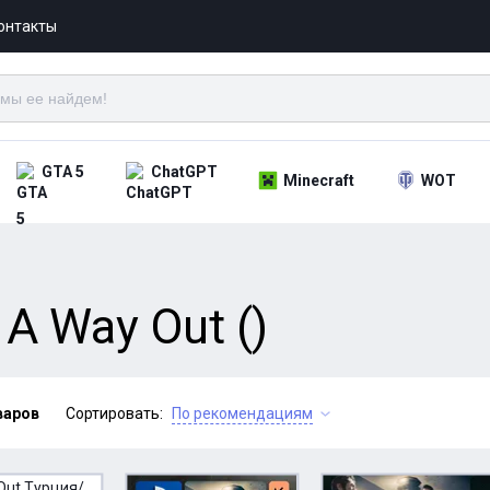
онтакты
GTA 5
ChatGPT
Minecraft
WOT
A Way Out ()
варов
Сортировать:
По рекомендациям