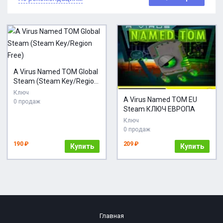
A Virus Named TOM Global
Steam (Steam Key/Region
Free)
Ключ
A Virus Named TOM EU
0 продаж
Steam КЛЮЧ ЕВРОПА
Ключ
0 продаж
190 ₽
209 ₽
Купить
Купить
Главная