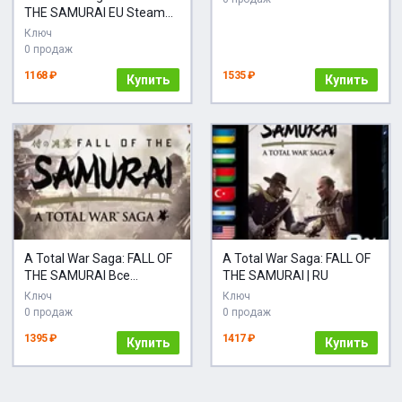
THE SAMURAI EU Steam
КЛЮЧ
Ключ
0 продаж
1168 ₽
1535 ₽
Купить
Купить
A Total War Saga: FALL OF
A Total War Saga: FALL OF
THE SAMURAI Все
THE SAMURAI | RU
Регионы Авто-Доставка
Ключ
Ключ
24/7
0 продаж
0 продаж
1395 ₽
1417 ₽
Купить
Купить