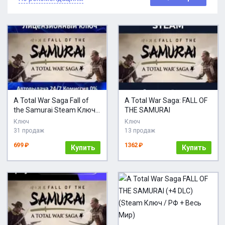
A Total War Saga Fall of
A Total War Saga: FALL OF
the Samurai Steam Ключ
THE SAMURAI
Активации РФ+СНГ
Ключ
Ключ
АКЦИЯ Карты
31 продаж
13 продаж
699 ₽
1362 ₽
Купить
Купить