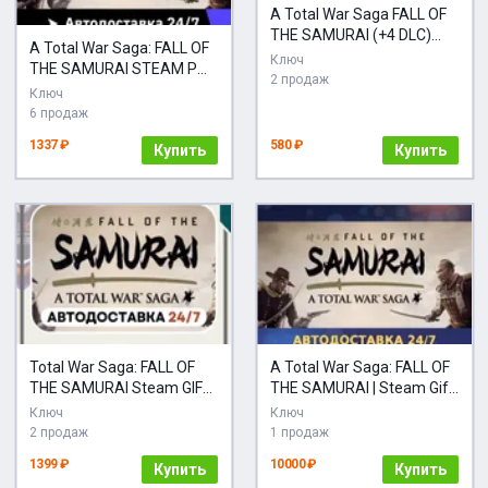
A Total War Saga FALL OF
THE SAMURAI (+4 DLC)
A Total War Saga: FALL OF
(Steam Ключ / РФ + Весь
Ключ
THE SAMURAI STEAM РФ
Мир)
2 продаж
и все регионы гифт
Ключ
автодоставка
6 продаж
1337 ₽
580 ₽
Купить
Купить
Total War Saga: FALL OF
A Total War Saga: FALL OF
THE SAMURAI Steam GIFT
THE SAMURAI | Steam Gift
RU+Подарок
| Автодоставка
Ключ
Ключ
2 продаж
1 продаж
1399 ₽
10000 ₽
Купить
Купить