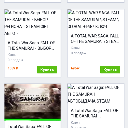
A TOTAL WAR SAGA: FALL
OF THE SAMURAI \ STEAM
A Total War Saga: FALL OF
\ GLOBAL + РФ \ КЛЮЧ
THE SAMURAI・ВЫБОР
Ключ
0 продаж
РЕГИОНА・STEAM GIFT
Ключ
АВТО・
0 продаж
1039 ₽
696 ₽
Купить
Купить
A Total War Saga: FALL OF
THE SAMURAI |
АВТОВЫДАЧА STEAM
Ключ
Total War Saga: FALL OF
0 продаж