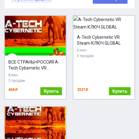
A-Tech Cybernetic VR
Steam КЛЮЧ GLOBAL
Ключ
0 продаж
ВСЕ СТРАНЫ+РОССИЯ A-
Tech Cybernetic VR
STEAM GIFT
Ключ
2 продаж
468 ₽
3337 ₽
Купить
Купить