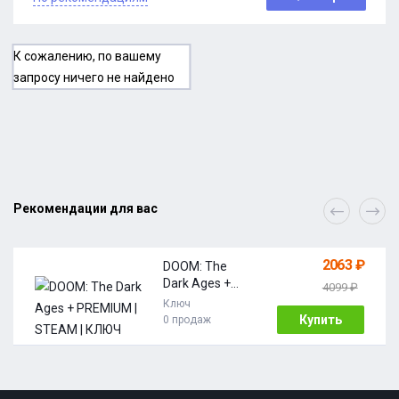
К сожалению, по вашему
запросу ничего не найдено
Рекомендации для вас
2063 ₽
DOOM: The
Dark Ages +
4099 ₽
PREMIUM |
Ключ
STEAM | КЛЮЧ
Купить
0 продаж
АКТИВАЦИИ |
АВТО | РОССИЯ
+ МИР