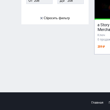
От
До
Сбросить фильтр
a Story
Mercha
КЛЮЧ 
Ключ
0 прода
209 ₽
Главная