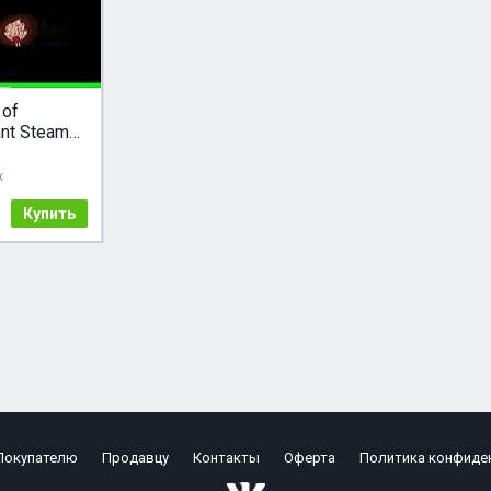
 of
nt Steam
GLOBAL
ж
Купить
Покупателю
Продавцу
Контакты
Оферта
Политика конфиде