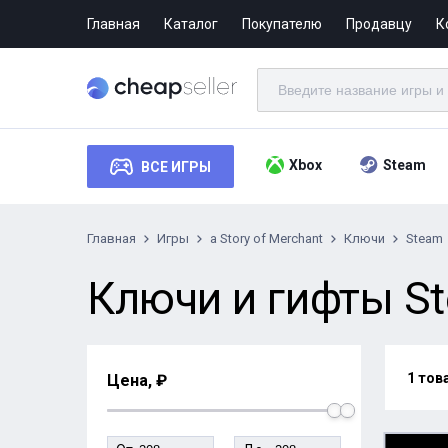
Главная
Каталог
Покупателю
Продавцу
К
Xbox
Steam
ВСЕ ИГРЫ
Главная
Игры
a Story of Merchant
Ключи
Steam
Ключи и гифты Ste
1 тов
Цена, ₽