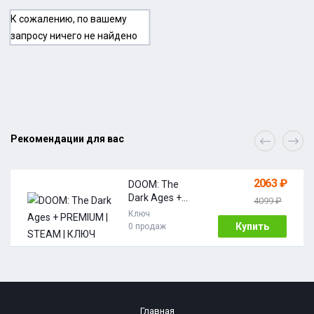
К сожалению, по вашему
запросу ничего не найдено
Рекомендации для вас
2063 ₽
DOOM: The
Dark Ages +
4099 ₽
PREMIUM |
Ключ
STEAM | КЛЮЧ
Купить
0 продаж
АКТИВАЦИИ |
АВТО | РОССИЯ
+ МИР
Главная