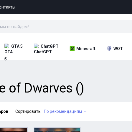
онтакты
GTA 5
ChatGPT
Minecraft
WOT
 of Dwarves ()
аров
Сортировать:
По рекомендациям