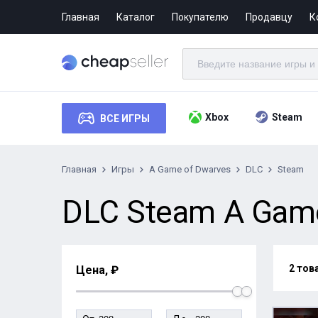
Главная
Каталог
Покупателю
Продавцу
К
Xbox
Steam
ВСЕ ИГРЫ
Главная
Игры
A Game of Dwarves
DLC
Steam
DLC Steam A Game
2 тов
Цена, ₽