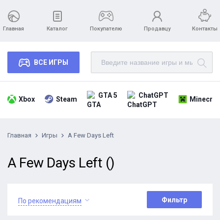
Главная
Каталог
Покупателю
Продавцу
Контакты
ВСЕ ИГРЫ
GTA 5
ChatGPT
Xbox
Steam
Minecraf
Главная
Игры
A Few Days Left
A Few Days Left ()
Фильтр
По рекомендациям