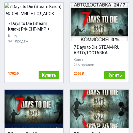
7 Days to Die (Steam
Ключ) РФ-СНГ-МИР +
ПОДАРОК
Ключ
341 продаж
7 Days to Die STEAM•RU
АВТОДОСТАВКА
Ключ
216 продаж
1792 ₽
2095 ₽
Купить
Купить