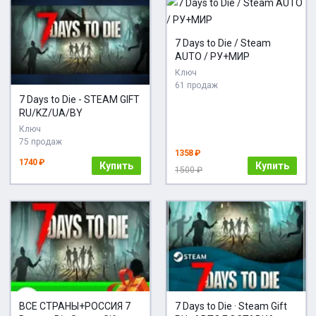
7 Days to Die / Steam
AUTO / РУ+МИР
Ключ
61 продаж
7 Days to Die - STEAM GIFT
RU/KZ/UA/BY
Ключ
75 продаж
1358 ₽
1740 ₽
Купить
Купить
1500 ₽
ВСЕ СТРАНЫ+РОССИЯ 7
7 Days to Die · Steam Gift