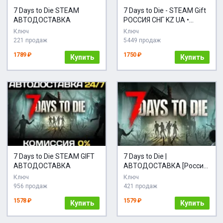
7 Days to Die STEAM
7 Days to Die - STEAM Gift
АВТОДОСТАВКА
РОССИЯ СНГ KZ UA •
Моментальная доставка
Ключ
Ключ
24\7
221 продаж
5449 продаж
1789 ₽
1750 ₽
Купить
Купить
7 Days to Die STEAM GIFT
7 Days to Die |
АВТОДОСТАВКА
АВТОДОСТАВКА [Россия
Steam Gift]
Ключ
Ключ
956 продаж
421 продаж
1578 ₽
1579 ₽
Купить
Купить