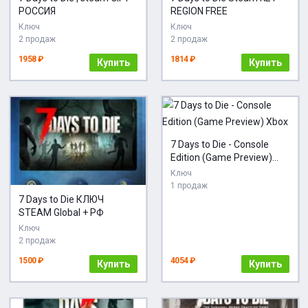
РОССИЯ
REGION FREE
Ключ
Ключ
2 продаж
2 продаж
1958 ₽
1814 ₽
Купить
Купить
7 Days to Die - Console
Edition (Game Preview)
Xbox
Ключ
1 продаж
7 Days to Die КЛЮЧ
STEAM Global + РФ
Ключ
2 продаж
1500 ₽
4054 ₽
Купить
Купить