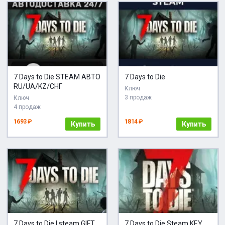
7 Days to Die STEAM АВТО
7 Days to Die
RU/UA/KZ/СНГ
Ключ
3 продаж
Ключ
4 продаж
1693 ₽
1814 ₽
Купить
Купить
7 Days to Die | steam GIFT
7 Days to Die Steam KEY