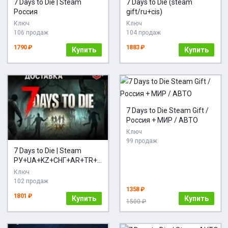
7 Days to Die | Steam
7 Days to Die (steam
Россия
gift/ru+cis)
Ключ
Ключ
106 продаж
104 продаж
1790 ₽
1883 ₽
Купить
Купить
7 Days to Die Steam Gift /
Россия + МИР / АВТО
Ключ
99 продаж
7 Days to Die | Steam
РУ+UA+KZ+СНГ+AR+TR+C
N
Ключ
102 продаж
1358 ₽
1801 ₽
Купить
Купить
1500 ₽