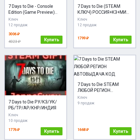
7 Days to Die - Console
7 Days to Die (STEAM
Edition (Game Preview)
КЛЮЧ) РОССИЯ+КЗ+МИР |
XBOX Ключ
РУССКИЙ ЯЗЫК
Ключ
Ключ
12 продаж
12 продаж
3006 ₽
1799 ₽
Купить
Купить
4023 ₽
7 Days to Die STEAM
ЛЮБОЙ РЕГИОН
АВТОВЫДАЧА КОД
Ключ
7 Days to Die РУ/КЗ/УК/
9 продаж
РБ/ТР/АР/КНР/ИНДИЯ
Ключ
10 продаж
1776 ₽
1668 ₽
Купить
Купить