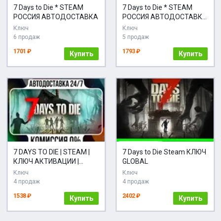
7 Days to Die * STEAM
7 Days to Die * STEAM
РОССИЯ АВТОДОСТАВКА
РОССИЯ АВТОДОСТАВКА
КАРТЫ
Ключ
Ключ
6 продаж
5 продаж
1701 ₽
1793 ₽
Купить
Купить
7 DAYS TO DIE | STEAM |
7 Days to Die Steam КЛЮЧ
КЛЮЧ АКТИВАЦИИ |
GLOBAL
АВТО
Ключ
Ключ
4 продаж
4 продаж
1538 ₽
2402 ₽
Купить
Купить