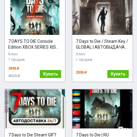
7 DAYS TO DIE Console
7 Days to Die / Steam Key /
Edition XBOX SERIES X|S
GLOBAL | АВТОВЫДАЧА
KEY
24/7
Ключ
Ключ
1 продаж
1 продаж
3999 ₽
2000 ₽
Купить
Купить
4023 ₽
7 Days to Die Steam GIFT
7 Days to Die | RU