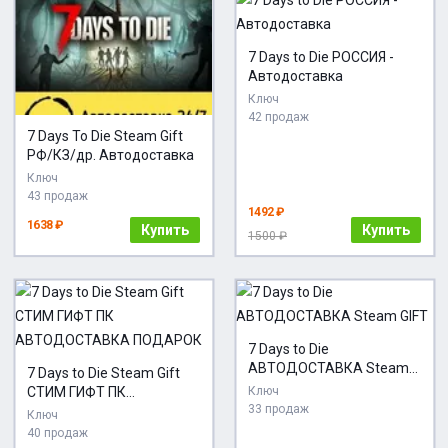
7 Days to Die РОССИЯ -
Автодоставка
Ключ
42 продаж
7 Days To Die Steam Gift
РФ/КЗ/др. Автодоставка
Ключ
43 продаж
1492 ₽
1638 ₽
Купить
Купить
1500 ₽
7 Days to Die
АВТОДОСТАВКА Steam
7 Days to Die Steam Gift
GIFT
СТИМ ГИФТ ПК
Ключ
33 продаж
АВТОДОСТАВКА
Ключ
ПОДАРОК
40 продаж