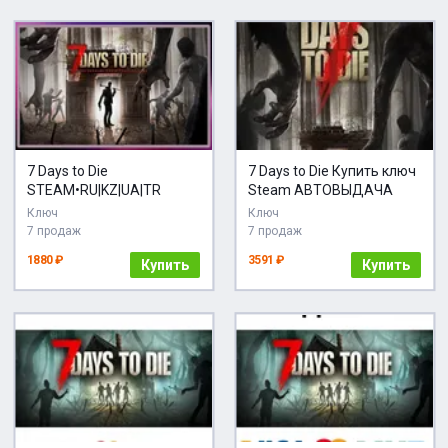
7 Days to Die
7 Days to Die Купить ключ
STEAM•RU|KZ|UA|TR
Steam АВТОВЫДАЧА
Ключ
Ключ
7 продаж
7 продаж
1880 ₽
3591 ₽
Купить
Купить