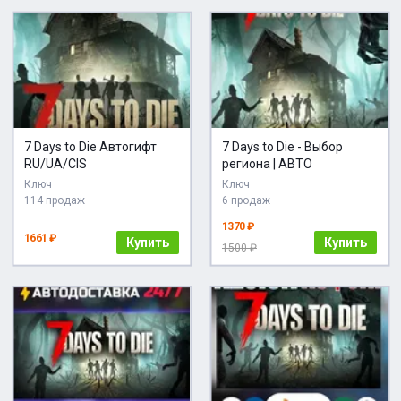
7 Days to Die Автогифт
7 Days to Die - Выбор
RU/UA/CIS
региона | АВТО
Ключ
Ключ
114 продаж
6 продаж
1370 ₽
1661 ₽
Купить
Купить
1500 ₽