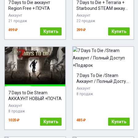
7 Days to Die аккаунт
7 Days to Die + Terraria +
Region Free + ПОЧТА
Starbound STEAM аккаунт
+ EMAIL | ПОЛНЫЙ
Аккаунт
Аккаунт
ДОСТУП | СМЕНА
21 продаж
22 продаж
ДАННЫХ
499 ₽
399 ₽
Купить
Купить
7 Days To Die /Steam
Аккаунт / Полный Доступ
+Подарок
Аккаунт
7 Days to Die Steam
8 продаж
АККАУНТ НОВЫЙ +ПОЧТА
Аккаунт
8 продаж
1020 ₽
485 ₽
Купить
Купить