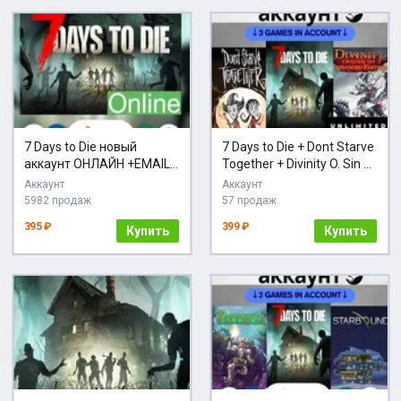
7 Days to Die новый
7 Days to Die + Dont Starve
аккаунт ОНЛАЙН +EMAIL
Together + Divinity O. Sin +
(Region Free)
EMAIL | ПОЛНЫЙ ДОСТУП
Аккаунт
Аккаунт
| СМЕНА ДАННЫХ
5982 продаж
57 продаж
395 ₽
399 ₽
Купить
Купить