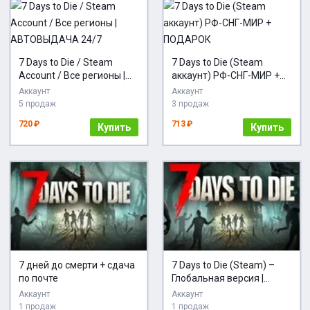
7 Days to Die / Steam
7 Days to Die (Steam
Account / Все регионы |
аккаунт) РФ-СНГ-МИР +
АВТОВЫДАЧА 24/7
ПОДАРОК
Аккаунт
Аккаунт
5 продаж
3 продаж
720 ₽
713 ₽
Купить
Купить
7 дней до смерти + сдача
7 Days to Die (Steam) –
по почте
Глобальная версия |
Личный аккаунт | Полный
Аккаунт
Аккаунт
доступ |
1 продаж
1 продаж