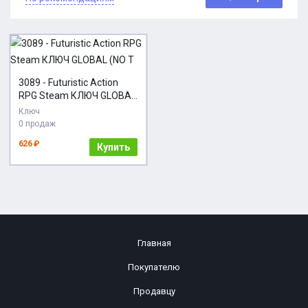
3089 - Futuristic Action
RPG Steam КЛЮЧ GLOBAL
(NO T
Ключ
0 продаж
626 ₽
Купить
Главная
Покупателю
Продавцу