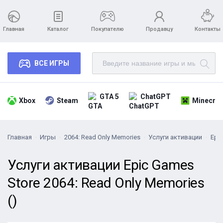
Главная
Каталог
Покупателю
Продавцу
Контакты
ВСЕ ИГРЫ
GTA 5
ChatGPT
Xbox
Steam
Minecraf
Главная
Игры
2064: Read Only Memories
Услуги активации
Epi
Услуги активации Epic Games
Store 2064: Read Only Memories
()