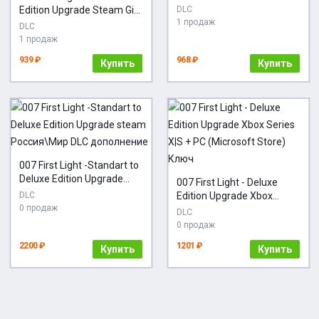
*RU/BY/UA/СНГ Steam
Edition Upgrade Steam Gift
DLC
Auto
1 продаж
СТИМ ГИФТ ПК
DLC
АВТОДОСТАВКА DLC
1 продаж
939 ₽
968 ₽
Купить
Купить
007 First Light -Standart to
Deluxe Edition Upgrade
007 First Light - Deluxe
steam Россия\Мир DLC
DLC
Edition Upgrade Xbox
дополнение
0 продаж
Series X|S + PC (Microsoft
DLC
Store) Ключ
0 продаж
2200 ₽
1201 ₽
Купить
Купить