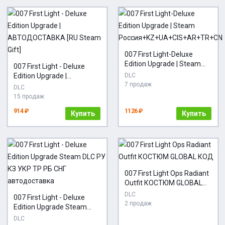
007 First Light-Deluxe
Edition Upgrade | Steam
007 First Light - Deluxe
Россия+KZ+UA+CIS+AR+T
Edition Upgrade |
DLC
R+CN
7 продаж
АВТОДОСТАВКА [RU
DLC
Steam Gift]
15 продаж
914 ₽
1126 ₽
Купить
Купить
007 First Light Ops Radiant
Outfit КОСТЮМ GLOBAL
КОД
DLC
007 First Light - Deluxe
2 продаж
Edition Upgrade Steam
DLC РУ КЗ УКР ТР РБ СНГ
DLC