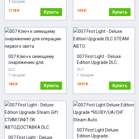
автодоставка
3 продаж
1118 ₽
149 ₽
Купить
Купить
007 Ключ к сияющему
007 First Light - Deluxe
снаряжению для
Edition Upgrade DLC
операции первого света
STEAM АВТО
DLC
DLC
1 продаж
1 продаж
180 ₽
1097 ₽
Купить
Купить
007 First Light Deluxe
Edition Upgrade
007 First Light - Deluxe