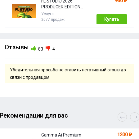
960 ₽
FL STUDIO 2026
PRODUCER EDITION
[Бессрочная]
Услуга
Купить
2077 продаж
Отзывы
83
4
Убедительная просьба не ставить негативный отзыв до
связи с продавцом
Рекомендации для вас
1200 ₽
Gamma Ai Premium