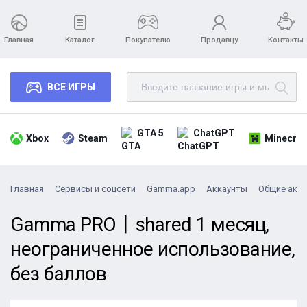
Главная
Каталог
Покупателю
Продавцу
Контакты
ВСЕ ИГРЫ
GTA 5
ChatGPT
Xbox
Steam
Minecraf
Главная
Сервисы и соцсети
Gamma.app
Аккаунты
Общие акк
Gamma PRO丨shared 1 месяц,
неограниченное использование,
без баллов