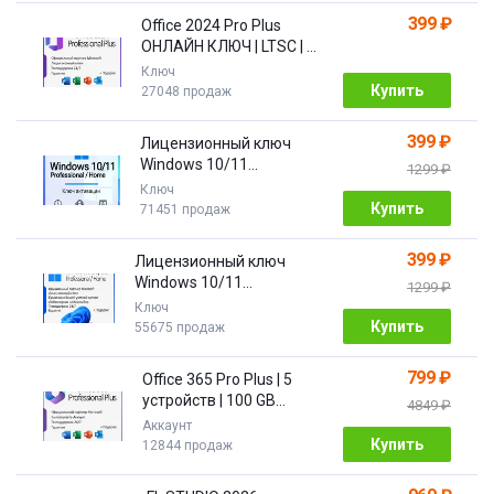
399 ₽
Office 2024 Pro Plus
ОНЛАЙН КЛЮЧ | LTSC | +
ПОДАРОК
Ключ
Купить
27048 продаж
399 ₽
Лицензионный ключ
Windows 10/11
1299 ₽
Pro/Home 32/64 bit
Ключ
Купить
71451 продаж
399 ₽
Лицензионный ключ
Windows 10/11
1299 ₽
PRO/HOME | с привязкой
Ключ
Купить
55675 продаж
799 ₽
Office 365 Pro Plus | 5
устройств | 100 GB
4849 ₽
Облако| 1 год
Аккаунт
Купить
12844 продаж