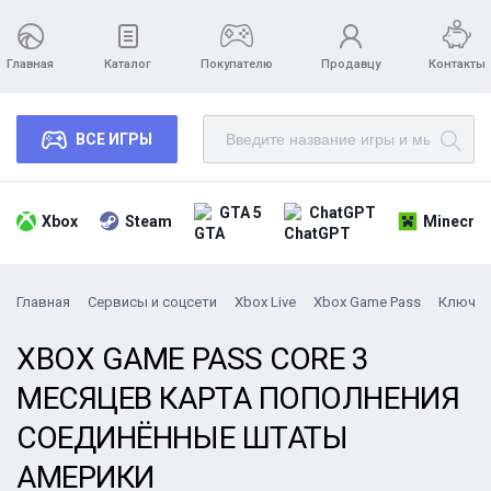
Главная
Каталог
Покупателю
Продавцу
Контакты
ВСЕ ИГРЫ
GTA 5
ChatGPT
Xbox
Steam
Minecraf
Главная
Сервисы и соцсети
Xbox Live
Xbox Game Pass
Ключи
XBOX GAME PASS CORE 3
МЕСЯЦЕВ КАРТА ПОПОЛНЕНИЯ
СОЕДИНЁННЫЕ ШТАТЫ
АМЕРИКИ