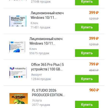
Купить
27048 продаж
399 ₽
Лицензионный ключ
Windows 10/11
1299 ₽
Pro/Home 32/64 bit
Ключ
Купить
71451 продаж
399 ₽
Лицензионный ключ
Windows 10/11
1299 ₽
PRO/HOME | с привязкой
Ключ
Купить
55675 продаж
799 ₽
Office 365 Pro Plus | 5
устройств | 100 GB
4849 ₽
Облако| 1 год
Аккаунт
Купить
12844 продаж
960 ₽
FL STUDIO 2026
PRODUCER EDITION
[Бессрочная]
Услуга
Купить
2077 продаж