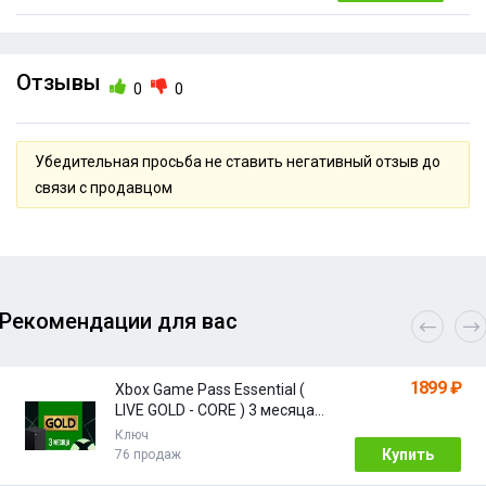
Отзывы
0
0
Убедительная просьба не ставить негативный отзыв до
связи с продавцом
Рекомендации для вас
1899 ₽
Xbox Game Pass Essential (
LIVE GOLD - CORE ) 3 месяца
КЛЮЧ НА ЛЮБОЙ АККАУНТ
Ключ
Купить
76 продаж