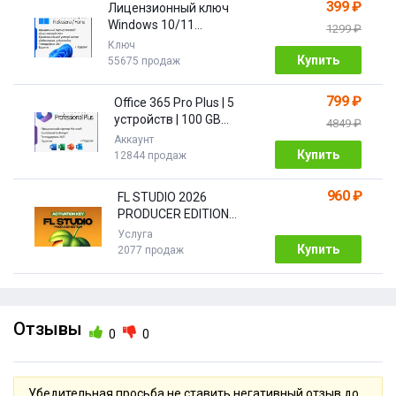
399 ₽
Лицензионный ключ
Windows 10/11
1299 ₽
PRO/HOME | с привязкой
Ключ
Купить
55675 продаж
799 ₽
Office 365 Pro Plus | 5
устройств | 100 GB
4849 ₽
Облако| 1 год
Аккаунт
Купить
12844 продаж
960 ₽
FL STUDIO 2026
PRODUCER EDITION
[Бессрочная]
Услуга
Купить
2077 продаж
Отзывы
0
0
Убедительная просьба не ставить негативный отзыв до