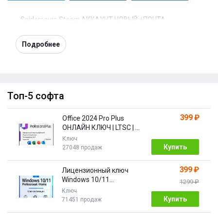
Spidersaurs Steam АККАУНТ НОВЫЙ +ПОЧТА
Подробнее
Топ-5 софта
399 ₽
Office 2024 Pro Plus
ОНЛАЙН КЛЮЧ | LTSC | +
ПОДАРОК
Ключ
Купить
27048 продаж
399 ₽
Лицензионный ключ
Windows 10/11
1299 ₽
Pro/Home 32/64 bit
Ключ
Купить
71451 продаж