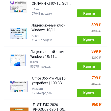
ОНЛАЙН КЛЮЧ | LTSC | +
ПОДАРОК
Ключ
Купить
27048 продаж
399 ₽
Лицензионный ключ
Windows 10/11
1299 ₽
Pro/Home 32/64 bit
Ключ
Купить
71451 продаж
399 ₽
Лицензионный ключ
Windows 10/11
1299 ₽
PRO/HOME | с привязкой
Ключ
Купить
55675 продаж
799 ₽
Office 365 Pro Plus | 5
устройств | 100 GB
4849 ₽
Облако| 1 год
Аккаунт
Купить
12844 продаж
960 ₽
FL STUDIO 2026
PRODUCER EDITION