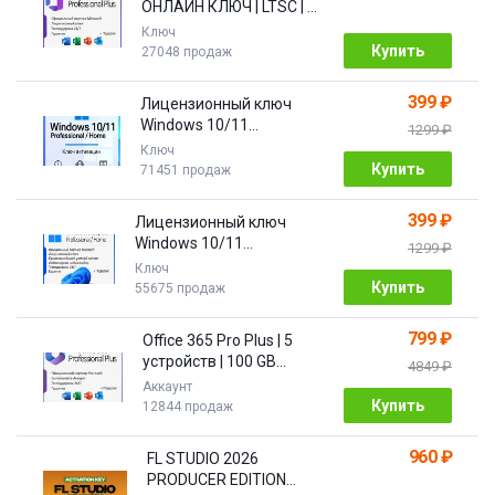
ОНЛАЙН КЛЮЧ | LTSC | +
ПОДАРОК
Ключ
Купить
27048 продаж
399 ₽
Лицензионный ключ
Windows 10/11
1299 ₽
Pro/Home 32/64 bit
Ключ
Купить
71451 продаж
399 ₽
Лицензионный ключ
Windows 10/11
1299 ₽
PRO/HOME | с привязкой
Ключ
Купить
55675 продаж
799 ₽
Office 365 Pro Plus | 5
устройств | 100 GB
4849 ₽
Облако| 1 год
Аккаунт
Купить
12844 продаж
960 ₽
FL STUDIO 2026
PRODUCER EDITION