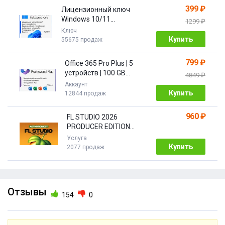
399 ₽
Лицензионный ключ
Windows 10/11
1299 ₽
PRO/HOME | с привязкой
Ключ
Купить
55675 продаж
799 ₽
Office 365 Pro Plus | 5
устройств | 100 GB
4849 ₽
Облако| 1 год
Аккаунт
Купить
12844 продаж
960 ₽
FL STUDIO 2026
PRODUCER EDITION
[Бессрочная]
Услуга
Купить
2077 продаж
Отзывы
154
0