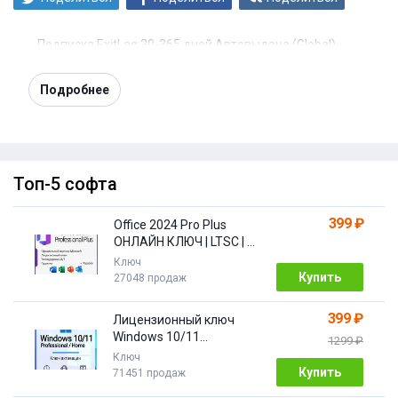
Подписка ExitLag 30-365 дней Автовыдача (Global)
Подробнее
Топ-5 софта
399 ₽
Office 2024 Pro Plus
ОНЛАЙН КЛЮЧ | LTSC | +
ПОДАРОК
Ключ
Купить
27048 продаж
399 ₽
Лицензионный ключ
Windows 10/11
1299 ₽
Pro/Home 32/64 bit
Ключ
Купить
71451 продаж