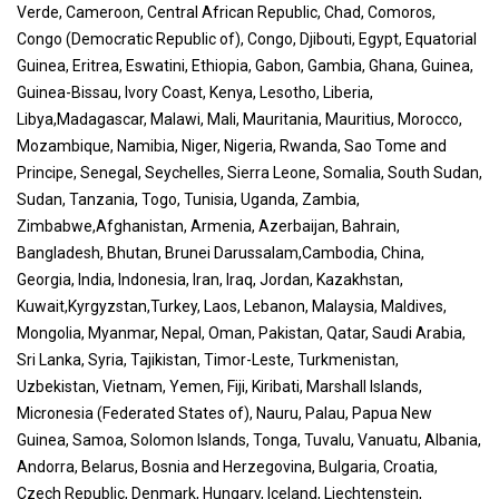
Verde, Cameroon, Central African Republic, Chad, Comoros,
Congo (Democratic Republic of), Congo, Djibouti, Egypt, Equatorial
Guinea, Eritrea, Eswatini, Ethiopia, Gabon, Gambia, Ghana, Guinea,
Guinea-Bissau, Ivory Coast, Kenya, Lesotho, Liberia,
Libya,Madagascar, Malawi, Mali, Mauritania, Mauritius, Morocco,
Mozambique, Namibia, Niger, Nigeria, Rwanda, Sao Tome and
Principe, Senegal, Seychelles, Sierra Leone, Somalia, South Sudan,
Sudan, Tanzania, Togo, Tunisia, Uganda, Zambia,
Zimbabwe,Afghanistan, Armenia, Azerbaijan, Bahrain,
Bangladesh, Bhutan, Brunei Darussalam,Cambodia, China,
Georgia, India, Indonesia, Iran, Iraq, Jordan, Kazakhstan,
Kuwait,Kyrgyzstan,Turkey, Laos, Lebanon, Malaysia, Maldives,
Mongolia, Myanmar, Nepal, Oman, Pakistan, Qatar, Saudi Arabia,
Sri Lanka, Syria, Tajikistan, Timor-Leste, Turkmenistan,
Uzbekistan, Vietnam, Yemen, Fiji, Kiribati, Marshall Islands,
Micronesia (Federated States of), Nauru, Palau, Papua New
Guinea, Samoa, Solomon Islands, Tonga, Tuvalu, Vanuatu, Albania,
Andorra, Belarus, Bosnia and Herzegovina, Bulgaria, Croatia,
Czech Republic, Denmark, Hungary, Iceland, Liechtenstein,