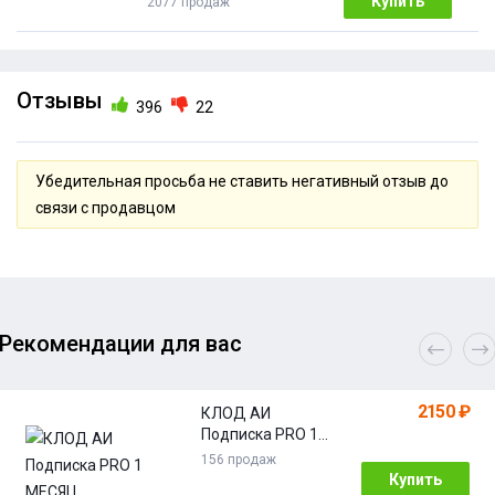
Купить
2077 продаж
Отзывы
396
22
Убедительная просьба не ставить негативный отзыв до
связи с продавцом
Рекомендации для вас
2150 ₽
КЛОД АИ
Подписка PRO 1
МЕСЯЦ
156 продаж
Купить