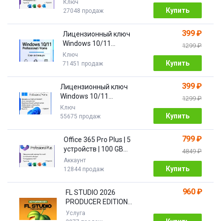
ПОДАРОК
Ключ
Купить
27048 продаж
399 ₽
Лицензионный ключ
Windows 10/11
1299 ₽
Pro/Home 32/64 bit
Ключ
Купить
71451 продаж
399 ₽
Лицензионный ключ
Windows 10/11
1299 ₽
PRO/HOME | с привязкой
Ключ
Купить
55675 продаж
799 ₽
Office 365 Pro Plus | 5
устройств | 100 GB
4849 ₽
Облако| 1 год
Аккаунт
Купить
12844 продаж
960 ₽
FL STUDIO 2026
PRODUCER EDITION
[Бессрочная]
Услуга