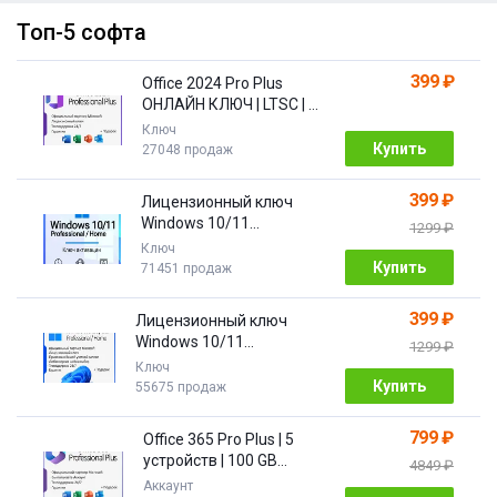
Топ-5 софта
399 ₽
Office 2024 Pro Plus
ОНЛАЙН КЛЮЧ | LTSC | +
ПОДАРОК
Ключ
Купить
27048 продаж
399 ₽
Лицензионный ключ
Windows 10/11
1299 ₽
Pro/Home 32/64 bit
Ключ
Купить
71451 продаж
399 ₽
Лицензионный ключ
Windows 10/11
1299 ₽
PRO/HOME | с привязкой
Ключ
Купить
55675 продаж
799 ₽
Office 365 Pro Plus | 5
устройств | 100 GB
4849 ₽
Облако| 1 год
Аккаунт