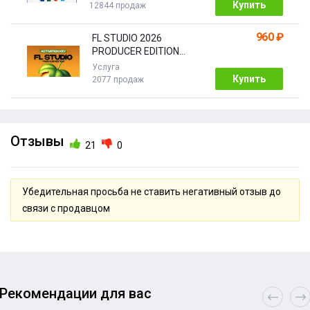
Купить
12844 продаж
960 ₽
FL STUDIO 2026
PRODUCER EDITION
[Бессрочная]
Услуга
Купить
2077 продаж
Отзывы
21
0
Убедительная просьба не ставить негативный отзыв до
связи с продавцом
Рекомендации для вас