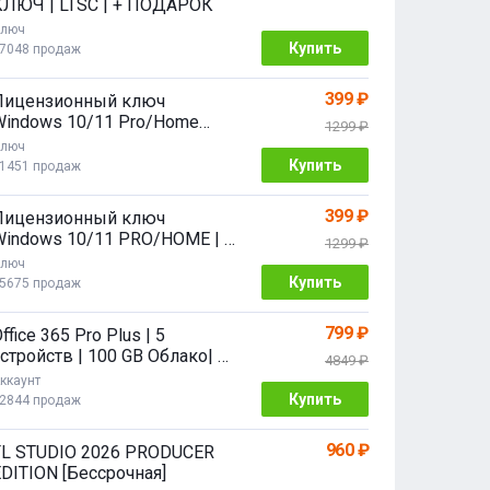
КЛЮЧ | LTSC | + ПОДАРОК
люч
Купить
7048 продаж
399 ₽
Лицензионный ключ
Windows 10/11 Pro/Home
1299 ₽
2/64 bit
люч
Купить
1451 продаж
399 ₽
Лицензионный ключ
Windows 10/11 PRO/HOME | с
1299 ₽
привязкой
люч
Купить
5675 продаж
799 ₽
ffice 365 Pro Plus | 5
стройств | 100 GB Облако| 1
4849 ₽
год
ккаунт
Купить
2844 продаж
960 ₽
FL STUDIO 2026 PRODUCER
DITION [Бессрочная]