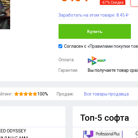
-67% Скидка
Заработать на этом товаре:
8.45 ₽
Купить
Согласен с
«Правилами покупки то
Оплата:
Гарантии:
Вы получаете товар сра
йтинг:
100%
Продаж:
Все товары продавца
Топ-5 софта
EED ODYSSEY