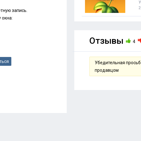
У
2
етную запись.
 окна:
Отзывы
4
ться
Убедительная просьба
продавцом