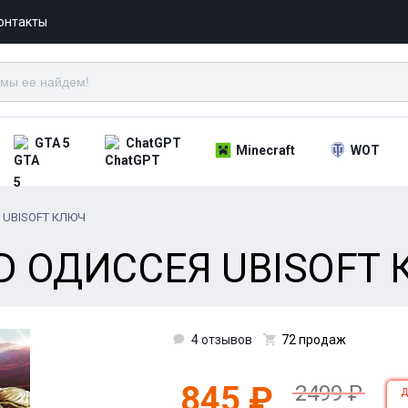
онтакты
GTA 5
ChatGPT
Minecraft
WOT
 UBISOFT КЛЮЧ
D ОДИССЕЯ UBISOFT
4 отзывов
72 продаж
845 ₽
2499 ₽