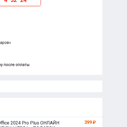
4
32
23
варов»
зу после оплаты
399 ₽
Office 2024 Pro Plus ОНЛАЙН