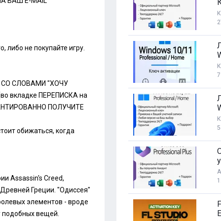
А ВАШ E-MAIL
К
2
, либо не покупайте игру.
3
К
7
 CО СЛОВАМИ "ХОЧУ
о вкладке ПЕРЕПИСКА на
ГАРАНТИРОВАННО ПОЛУЧИТЕ
К
5
стоит обижаться, когда
O
у
А
ии Assassin's Creed,
1
Древней Греции. "Одиссея"
ролевых элементов - вроде
E
у подобных вещей.