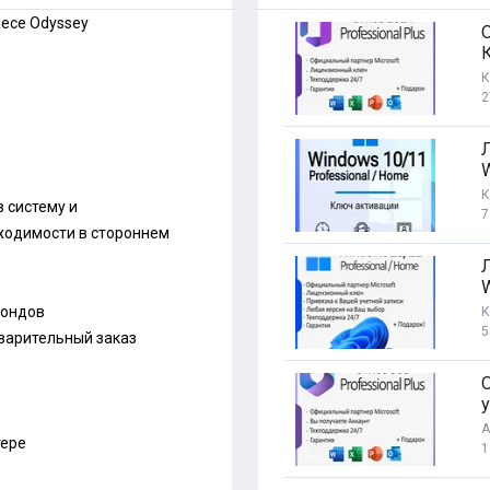
iece Odyssey
К
2
3
К
 систему и
7
ходимости в стороннем
фондов
К
5
дварительный заказ
O
у
А
тере
1