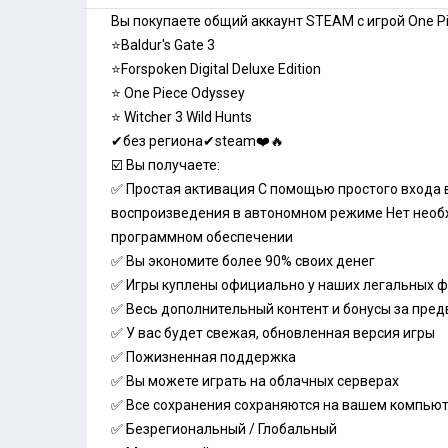
Вы покупаете общий аккаунт STEAM с игрой One P
⭐️Baldur's Gate 3
⭐️Forspoken Digital Deluxe Edition
⭐️ One Piece Odyssey
⭐️ Witcher 3 Wild Hunts
✔без региона✔steam❤️🔥
☑️ Вы получаете:
✅ Простая активация С помощью простого входа в
воспроизведения в автономном режиме Нет необ
программном обеспечении
✅ Вы экономите более 90% своих денег
✅ Игры куплены официально у наших легальных 
✅ Весь дополнительный контент и бонусы за пре
✅ У вас будет свежая, обновленная версия игры
✅ Пожизненная поддержка
✅ Вы можете играть на облачных серверах
✅ Все сохранения сохраняются на вашем компью
✅ Безрегиональный / Глобальный