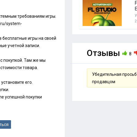
E
У
истемным требованиям игры.
2
y/ru/system-
 в бесплатные игры на своей
ные учетной записи.
Отзывы
8
с покупкой. Там же мы
стоимости товара.
Убедительная просьба
продавцом
 установите его.
упки.
ле успешной покупки
ться