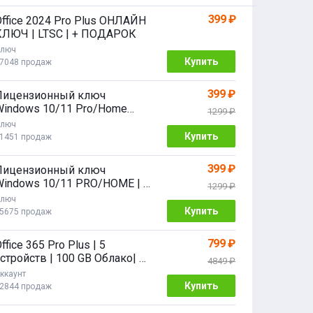
399 ₽
Office 2024 Pro Plus ОНЛАЙН
КЛЮЧ | LTSC | + ПОДАРОК
люч
Купить
7048 продаж
399 ₽
Лицензионный ключ
Windows 10/11 Pro/Home
1299 ₽
2/64 bit
люч
Купить
1451 продаж
399 ₽
Лицензионный ключ
Windows 10/11 PRO/HOME | с
1299 ₽
привязкой
люч
Купить
5675 продаж
799 ₽
ffice 365 Pro Plus | 5
стройств | 100 GB Облако| 1
4849 ₽
год
ккаунт
Купить
2844 продаж