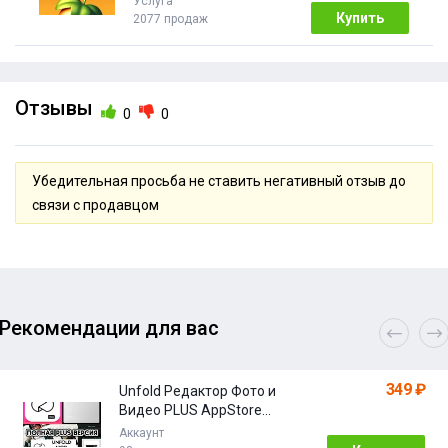
Услуга
Купить
2077 продаж
Отзывы
0
0
Убедительная просьба не ставить негативный отзыв до
связи с продавцом
Рекомендации для вас
349 ₽
Unfold Редактор Фото и
Видео PLUS AppStore
iPhone ios
Аккаунт