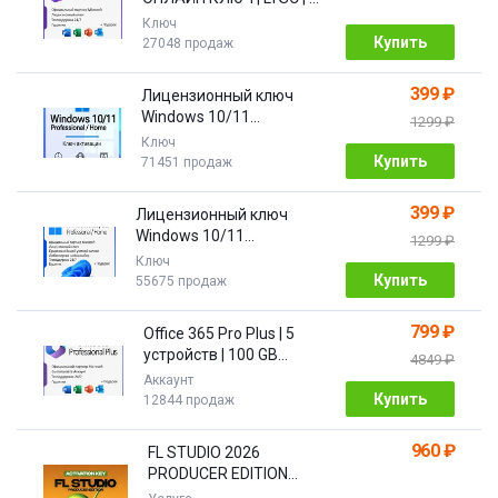
ПОДАРОК
Ключ
Купить
27048 продаж
399 ₽
Лицензионный ключ
Windows 10/11
1299 ₽
Pro/Home 32/64 bit
Ключ
Купить
71451 продаж
399 ₽
Лицензионный ключ
Windows 10/11
1299 ₽
PRO/HOME | с привязкой
Ключ
Купить
55675 продаж
799 ₽
Office 365 Pro Plus | 5
устройств | 100 GB
4849 ₽
Облако| 1 год
Аккаунт
Купить
12844 продаж
960 ₽
FL STUDIO 2026
PRODUCER EDITION
[Бессрочная]