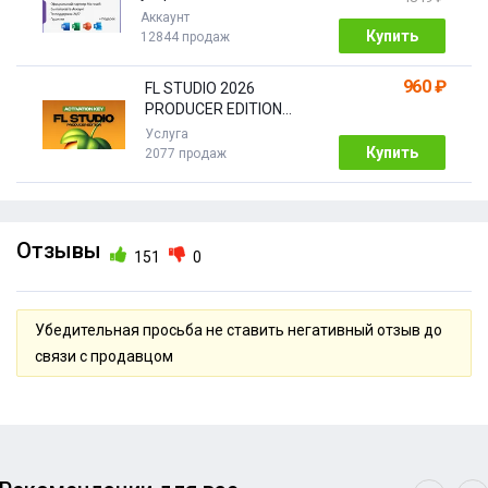
Облако| 1 год
Аккаунт
Купить
12844 продаж
960 ₽
FL STUDIO 2026
PRODUCER EDITION
[Бессрочная]
Услуга
Купить
2077 продаж
Отзывы
151
0
Убедительная просьба не ставить негативный отзыв до
связи с продавцом