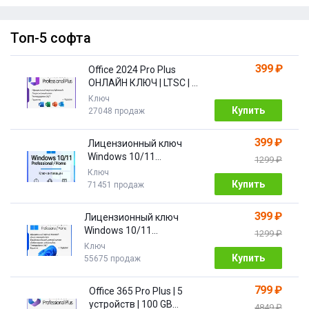
Топ-5 софта
399 ₽
Office 2024 Pro Plus
ОНЛАЙН КЛЮЧ | LTSC | +
ПОДАРОК
Ключ
Купить
27048 продаж
399 ₽
Лицензионный ключ
Windows 10/11
1299 ₽
Pro/Home 32/64 bit
Ключ
Купить
71451 продаж
399 ₽
Лицензионный ключ
Windows 10/11
1299 ₽
PRO/HOME | с привязкой
Ключ
Купить
55675 продаж
799 ₽
Office 365 Pro Plus | 5
устройств | 100 GB
4849 ₽