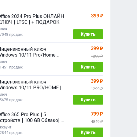
399 ₽
Office 2024 Pro Plus ОНЛАЙН
КЛЮЧ | LTSC | + ПОДАРОК
люч
Купить
7048 продаж
399 ₽
Лицензионный ключ
Windows 10/11 Pro/Home
1299 ₽
2/64 bit
люч
Купить
1451 продаж
399 ₽
Лицензионный ключ
Windows 10/11 PRO/HOME | с
1299 ₽
привязкой
люч
Купить
5675 продаж
799 ₽
ffice 365 Pro Plus | 5
стройств | 100 GB Облако| 1
4849 ₽
год
ккаунт
Купить
2844 продаж