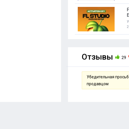
E
У
2
Отзывы
29
Убедительная просьба
продавцом