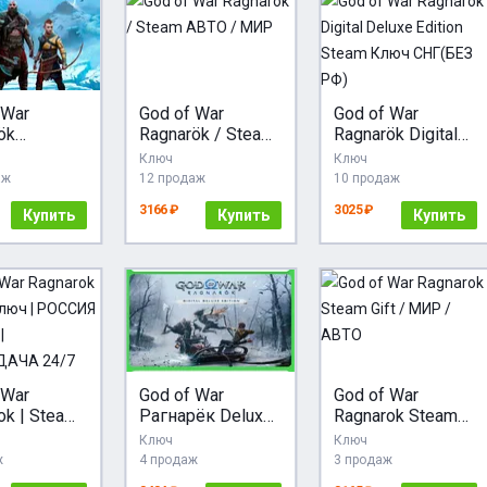
 War
God of War
God of War
ök
Ragnarök / Steam
Ragnarök Digital
•Выбор
АВТО / МИР
Deluxe Edition
Ключ
Ключ
на
Steam Ключ
аж
12 продаж
10 продаж
СНГ(БЕЗ РФ)
3166 ₽
3025 ₽
Купить
Купить
Купить
 War
God of War
God of War
ok | Steam
Рагнарёк Deluxe
Ragnarok Steam
| РОССИЯ |
Edition / STEAM
Gift / МИР /
Ключ
Ключ
А |
КЛЮЧ (без РФ)
АВТО
ж
4 продаж
3 продаж
ВЫДАЧА