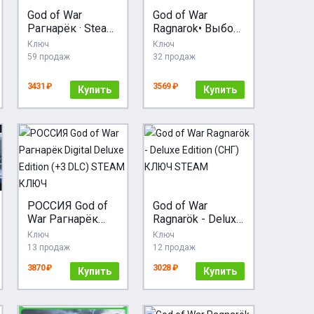
God of War
God of War
Рагнарёк · Steam
Ragnarok• Выбор
Gift АВТО
региона + Выбор
Ключ
Ключ
UA/TR/AR
версии •
59 продаж
32 продаж
3431 ₽
3569 ₽
Купить
Купить
РОССИЯ God of
God of War
War Рагнарёк
Ragnarök - Deluxe
Digital Deluxe
Edition (СНГ)
Ключ
Ключ
Edition (+3 DLC)
КЛЮЧ STEAM
13 продаж
12 продаж
STEAM КЛЮЧ
3870 ₽
3028 ₽
Купить
Купить