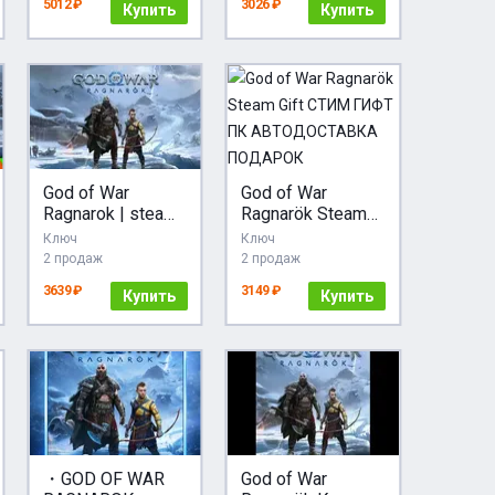
5012 ₽
3026 ₽
АВТОВЫДАЧА
Купить
Автовыдача API)
Купить
24/7
God of War
God of War
Ragnarok | steam
Ragnarök Steam
UA/KZ/CНГ
Gift СТИМ ГИФТ
Ключ
Ключ
ПК
2 продаж
2 продаж
АВТОДОСТАВКА
3639 ₽
3149 ₽
Купить
ПОДАРОК
Купить
・GOD OF WAR
God of War