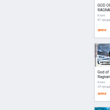
GOD O
RAGNA
STEA
Ключ
87 прод
2895 ₽
God of
Ragnar
UA+По
Ключ
29 прод
3499 ₽