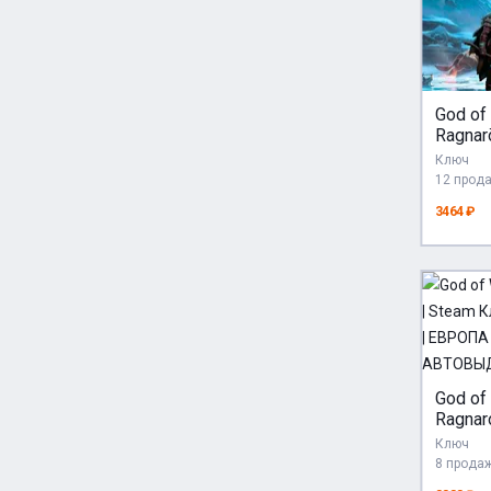
God of
Ragnar
STEAM
Ключ
регио
12 прод
3464 ₽
God of
Ragnar
Ключ 
Ключ
ЕВРОП
8 прода
АВТО