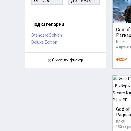
От
До
Подкатегории
God of
Рагна
Standard Edition
Ragnar
Deluxe Edition
Ключ
Автог
4 прода
KZ/UA
(кроме
4422 ₽
Сбросить фильтр
God of
Ragnar
издани
Ключ
Ключ 
1025 пр