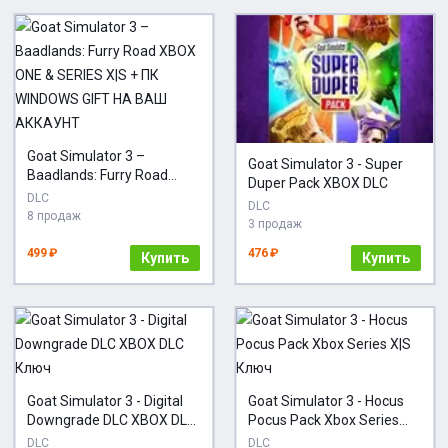
Goat Simulator 3 –
Goat Simulator 3 - Super
Baadlands: Furry Road
Duper Pack XBOX DLC
XBOX ONE & SERIES X|S +
DLC
DLC
ПК WINDOWS GIFT НА ВАШ
8 продаж
3 продаж
АККАУНТ
499 ₽
476 ₽
Купить
Купить
Goat Simulator 3 - Digital
Goat Simulator 3 - Hocus
Downgrade DLC XBOX DLC
Pocus Pack Xbox Series
Ключ
X|S Ключ
DLC
DLC