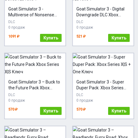
Goat Simulator 3 -
Goat Simulator 3 - Digital
Multiverse of Nonsense
Downgrade DLC Xbox
Xbox Series X|S Ключ
Series X|S Ключ
DLC
DLC
0 продаж
0 продаж
1091 ₽
521 ₽
Купить
Купить
Goat Simulator 3 – Buck to
Goat Simulator 3 - Super
the Future Pack Xbox
Duper Pack: Xbox Series
Series X|S Ключ
X|S + One Ключ
DLC
DLC
0 продаж
0 продаж
570 ₽
570 ₽
Купить
Купить