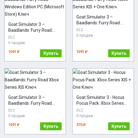
Goat Simulator 3 –
Baadlands: Furry Road:
Goat Simulator 3 –
Xbox Series X|S + One
Baadlands: Furry Road:
DLC
Ключ
0 продаж
Windows Edition PC
DLC
(Microsoft Store) Ключ
0 продаж
1091 ₽
1091 ₽
Купить
Купить
Goat Simulator 3 –
Goat Simulator 3 - Hocus
Baadlands: Furry Road
Pocus Pack: Xbox Series
Xbox Series X|S Ключ
X|S + One Ключ
DLC
DLC
0 продаж
0 продаж
1091 ₽
570 ₽
Купить
Купить