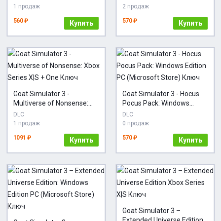
1 продаж
2 продаж
560 ₽
570 ₽
Купить
Купить
Goat Simulator 3 -
Goat Simulator 3 - Hocus
Multiverse of Nonsense:
Pocus Pack: Windows
Xbox Series X|S + One
Edition PC (Microsoft
DLC
DLC
Ключ
Store) Ключ
1 продаж
0 продаж
1091 ₽
570 ₽
Купить
Купить
Goat Simulator 3 –
Extended Universe Edition