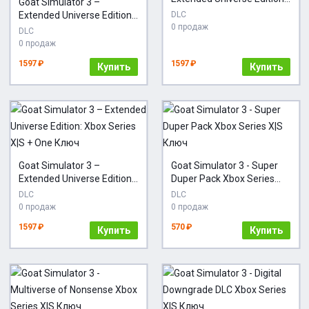
Goat Simulator 3 –
Xbox Series X|S Ключ
Extended Universe Edition:
DLC
0 продаж
Windows Edition PC
DLC
(Microsoft Store) Ключ
0 продаж
1597 ₽
1597 ₽
Купить
Купить
Goat Simulator 3 –
Goat Simulator 3 - Super
Extended Universe Edition:
Duper Pack Xbox Series
Xbox Series X|S + One
X|S Ключ
DLC
DLC
Ключ
0 продаж
0 продаж
1597 ₽
570 ₽
Купить
Купить