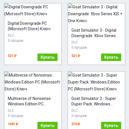
Digital Downgrade PC
(Microsoft Store) Ключ
Goat Simulator 3 - Digital
DLC
Downgrade: Xbox Series
0 продаж
X|S + One Ключ
DLC
0 продаж
521 ₽
521 ₽
Купить
Купить
Multiverse of Nonsense:
Goat Simulator 3 - Super
Windows Edition PC
Duper Pack: Windows
(Microsoft Store) Ключ
Edition PC (Microsoft
DLC
DLC
Store) Ключ
0 продаж
0 продаж
1091 ₽
570 ₽
Купить
Купить